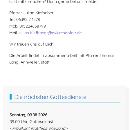
Lust mitzumachen? Dann gerne bei uns melden:
Pfarrer Julian Kiefhaber
Tel. 06392 / 1278
Mob. 015224658799
Mail
Julian.Kiefhaber@evkirchepfalz.de
Wir freuen uns auf Dich!
Die Arbeit findet in Zusammenarbeit mit Pfarrer Thomas
Lang, Annweiler, statt.
Vorheriger Beitrag: Ökumenischer Bibelgesprächskreis Hauens
Nächster Beitra
Zurück
Weiter
Die nächsten Gottesdienste
Sonntag, 09.08.2026
09:00 Uhr, Gottesdienst
- Prädikant Matthias Wiegand -