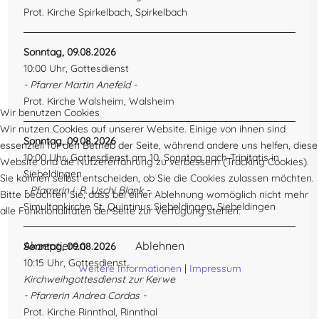
Prot. Kirche Spirkelbach, Spirkelbach
Sonntag, 09.08.2026
10:00 Uhr, Gottesdienst
- Pfarrer Martin Anefeld -
Prot. Kirche Walsheim, Walsheim
Wir benutzen Cookies
Wir nutzen Cookies auf unserer Website. Einige von ihnen sind
Sonntag, 09.08.2026
essenziell für den Betrieb der Seite, während andere uns helfen, diese
10:00 Uhr, Gottesdienst am 10. Sonntag nach Trinitatis in
Website und die Nutzererfahrung zu verbessern (Tracking Cookies).
Siebeldingen
Sie können selbst entscheiden, ob Sie die Cookies zulassen möchten.
- Pfarrerin i. R. Uschi Blank -
Bitte beachten Sie, dass bei einer Ablehnung womöglich nicht mehr
Simultankirche St. Quintinus Siebeldingen, Siebeldingen
alle Funktionalitäten der Seite zur Verfügung stehen.
Akzeptieren
Ablehnen
Sonntag, 09.08.2026
10:15 Uhr, Gottesdienst
Weitere Informationen
|
Impressum
Kirchweihgottesdienst zur Kerwe
- Pfarrerin Andrea Cordas -
Prot. Kirche Rinnthal, Rinnthal