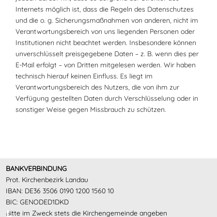
Internets möglich ist, dass die Regeln des Datenschutzes
und die o. g. Sicherungsmaßnahmen von anderen, nicht im
Verantwortungsbereich von uns liegenden Personen oder
Institutionen nicht beachtet werden. Insbesondere können
unverschlüsselt preisgegebene Daten – z. B. wenn dies per
E-Mail erfolgt – von Dritten mitgelesen werden. Wir haben
technisch hierauf keinen Einfluss. Es liegt im
Verantwortungsbereich des Nutzers, die von ihm zur
Verfügung gestellten Daten durch Verschlüsselung oder in
sonstiger Weise gegen Missbrauch zu schützen.
Vorheriger Beitrag: Pfarrstellen & Team
Nächster Beitr
Zurück
Weiter
BANKVERBINDUNG
Prot. Kirchenbezirk Landau
IBAN: DE36 3506 0190 1200 1560 10
BIC: GENODED1DKD
Bitte im Zweck stets die Kirchengemeinde angeben