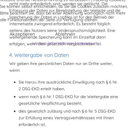
nicht mehr erforderlich sind, werden sie gelöscht. Die
Sie können selbst entscheiden, ob Sie die Cookies zulassen möchten.
Erfassung der Daten zur Bereitstellung der Website und die
Bitte beachten Sie, dass bei einer Ablehnung womöglich nicht mehr
Speicherung der Daten in Logfiles ist für den Betrieb der
alle Funktionalitäten der Seite zur Verfügung stehen.
Internetseite zwingend erforderlich. Es besteht folglich
seitens des Nutzers keine Widerspruchsmöglichkeit. Eine
Akzeptieren
Ablehnen
weitergehende Speicherung kann im Einzelfall dann
Weitere Informationen
|
Impressum
erfolgen, wenn dies gesetzlich vorgeschrieben ist.
4. Weitergabe von Daten
Wir geben Ihre persönlichen Daten nur an Dritte weiter,
wenn:
Sie hierzu Ihre ausdrückliche Einwilligung nach § 6 Nr.
2 DSG-EKD erteilt haben,
wenn nach § 6 Nr. 1 DSG-EKD für die Weitergabe eine
gesetzliche Verpflichtung besteht,
dies gesetzlich zulässig und nach § 6 Nr. 5 DSG-EKD
zur Erfüllung eines Vertragsverhältnisses mit Ihnen
erforderlich ist,