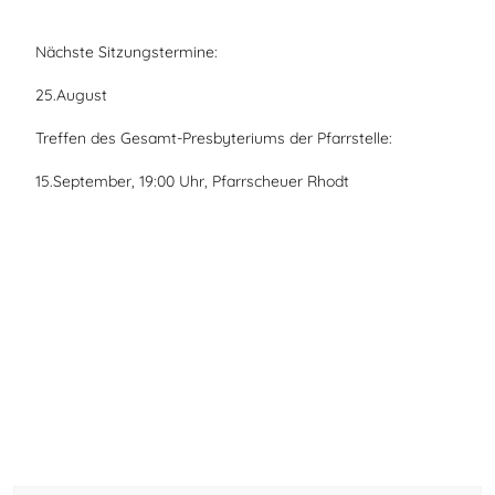
Nächste Sitzungstermine:
25.August
Treffen des Gesamt-Presbyteriums der Pfarrstelle:
15.September, 19:00 Uhr, Pfarrscheuer Rhodt
Vorheriger Beitrag: Krabbelgruppe Frankweiler-Gleisweiler
Nächster Beitra
Zurück
Weiter