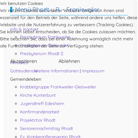
Wir benutzen Cookies
Menü Rhodt u.R. - Frankweiler
Wir nutzen Cookies auf unserer Website. Einige von ihnen sind
essenziell für den Betrieb der Seite, während andere uns helfen, diese
Website und die Nutzererfahrung zu verbessern (Tracking Cookies).
Info & Kontakt
Sie können selbst entscheiden, ob Sie die Cookies zulassen möchten.
Presbyterium Frankweiler
Bitte beachten Sie, dass bei einer Ablehnung womöglich nicht mehr
Presbyterium Gleisweiler
alle Funktionalitäten der Seite zur Verfügung stehen.
Presbyterium Rhodt
Akzeptieren
Ablehnen
Aktuelles
Weitere Informationen
|
Impressum
Gottesdienste
Gemeindeleben
Krabbelgruppe Frankweiler-Gleisweiler
Kirche Kunterbunt
Jugendtreff Edesheim
Konfirmandenarbeit
Projektchor Rhodt
Seniorennachmittag Rhodt
Ev. Krankenpflegeverein Rhodt