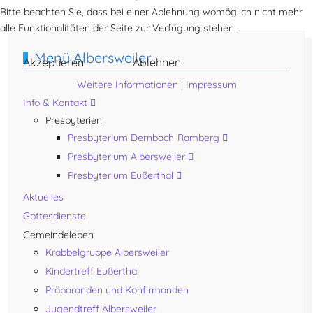
Vorheriger Beitrag: Presbyterium Albersweiler
Zurück
Bitte beachten Sie, dass bei einer Ablehnung womöglich nicht mehr
alle Funktionalitäten der Seite zur Verfügung stehen.
Menü Albersweiler
Akzeptieren
Ablehnen
Weitere Informationen
|
Impressum
Info & Kontakt
Presbyterien
Presbyterium Dernbach-Ramberg
Presbyterium Albersweiler
Presbyterium Eußerthal
Aktuelles
Gottesdienste
Gemeindeleben
Krabbelgruppe Albersweiler
Kindertreff Eußerthal
Präparanden und Konfirmanden
Jugendtreff Albersweiler