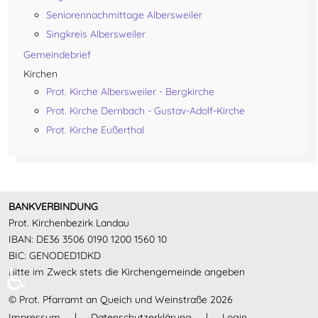
Seniorennachmittage Albersweiler
Singkreis Albersweiler
Gemeindebrief
Kirchen
Prot. Kirche Albersweiler - Bergkirche
Prot. Kirche Dernbach - Gustav-Adolf-Kirche
Prot. Kirche Eußerthal
BANKVERBINDUNG
Prot. Kirchenbezirk Landau
IBAN: DE36 3506 0190 1200 1560 10
BIC: GENODED1DKD
♿
Bitte im Zweck stets die Kirchengemeinde angeben
© Prot. Pfarramt an Queich und Weinstraße 2026
Impressum
|
Datenschutzerklärung
|
Login