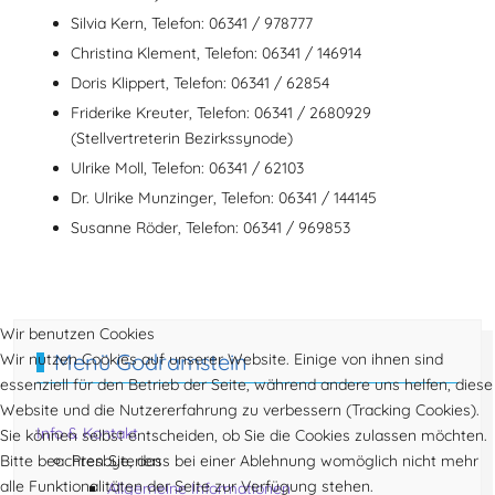
Silvia Kern, Telefon: 06341 / 978777
Christina Klement, Telefon: 06341 / 146914
Doris Klippert, Telefon: 06341 / 62854
Friderike Kreuter, Telefon: 06341 / 2680929
(Stellvertreterin Bezirkssynode)
Ulrike Moll, Telefon: 06341 / 62103
Dr. Ulrike Munzinger, Telefon: 06341 / 144145
Susanne Röder, Telefon: 06341 / 969853
Vorheriger Beitrag: Adressen
Nächster Beitra
Zurück
Weiter
Wir benutzen Cookies
Menü Godramstein
Wir nutzen Cookies auf unserer Website. Einige von ihnen sind
essenziell für den Betrieb der Seite, während andere uns helfen, diese
Website und die Nutzererfahrung zu verbessern (Tracking Cookies).
Info & Kontakt
Sie können selbst entscheiden, ob Sie die Cookies zulassen möchten.
Bitte beachten Sie, dass bei einer Ablehnung womöglich nicht mehr
Presbyterien
alle Funktionalitäten der Seite zur Verfügung stehen.
Allgemeine Informationen