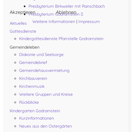
Presbyterium Birkweiler mit Ranschbach
Akzeptieren
Ablehnen
Presbyterium Godramstein
Weitere Informationen
|
Impressum
Aktuelles
Gottesdienste
Kindergottesdienste Pfarrstelle Godramstein
Gemeindeleben
Diakonie und Seelsorge
Gemeindebrief
Gemeindehausvermietung
Kirchbauverein
Kirchenmusik
Weitere Gruppen und Kreise
Rückblicke
Kindergarten Godramstein
Kurzinformationen
Neues aus den Ostergärten