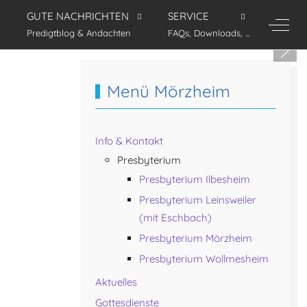
GUTE NACHRICHTEN
SERVICE
Off-C
Predigtblog & Andachten
FAQs, Downloads, ...
Menü Mörzheim
Info & Kontakt
Presbyterium
Presbyterium Ilbesheim
Presbyterium Leinsweiler
(mit Eschbach)
Presbyterium Mörzheim
Presbyterium Wollmesheim
Aktuelles
Gottesdienste