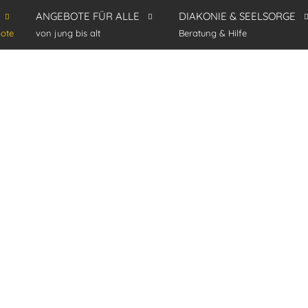
ANGEBOTE FÜR ALLE
DIAKONIE & SEELSORGE
ote
von jung bis alt
Beratung & Hilfe
heim