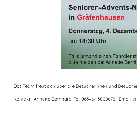
Das Team freut sich über alle Besucherinnen und Besucher
Kontakt: Annette Bernhard, Tel: 06346/ 3008878. Email:
an
Vorheriger Beitrag: Aktuelles / Konzerte
Zurück