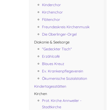
Kinderchor
Kirchenchor
Flötenchor
Freundeskreis Kirchenmusik
Die Oberlinger-Orgel
Diakonie & Seelsorge
"Gedeckter Tisch"
Erzählcafé
Blaues Kreuz
Ev. Krankenpflegeverein
Ökumenische Sozialstation
Kindertagesstätten
Nächster Beitrag: Qi-Gong
Weiter
Kirchen
Prot. Kirche Annweiler -
Stadtkirche