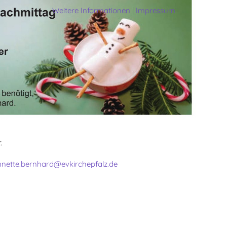
Weitere Informationen
|
Impressum
.
nette.bernhard@evkirchepfalz.de