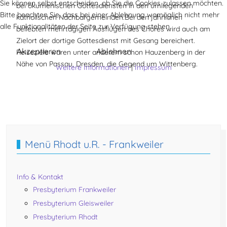
Sie können selbst entscheiden, ob Sie die Cookies zulassen möchten.
bei ökumenischen Gottesdiensten in den umliegenden
Bitte beachten Sie, dass bei einer Ablehnung womöglich nicht mehr
katholischen Nachbargemeinden.Bei den jährlichen
alle Funktionalitäten der Seite zur Verfügung stehen.
beliebten mehrtägigen Ausflügen des Chores wird auch am
Zielort der dortige Gottesdienst mit Gesang bereichert.
Akzeptieren
Ablehnen
Reiseziele waren unter anderem schon Hauzenberg in der
Nähe von Passau, Dresden, die Gegend um Wittenberg.
Weitere Informationen
|
Impressum
Vorheriger Beitrag: Seniorennachmittag Rhodt
Nächster Beitra
Zurück
Weiter
Menü Rhodt u.R. - Frankweiler
Info & Kontakt
Presbyterium Frankweiler
Presbyterium Gleisweiler
Presbyterium Rhodt