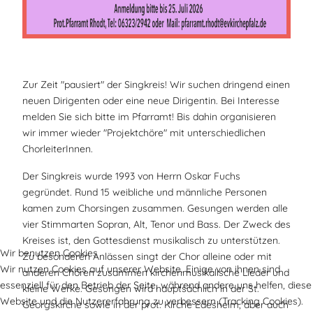
Zur Zeit "pausiert" der Singkreis! Wir suchen dringend einen
neuen Dirigenten oder eine neue Dirigentin. Bei Interesse
melden Sie sich bitte im Pfarramt! Bis dahin organisieren
wir immer wieder "Projektchöre" mit unterschiedlichen
ChorleiterInnen.
Der Singkreis wurde 1993 von Herrn Oskar Fuchs
gegründet. Rund 15 weibliche und männliche Personen
kamen zum Chorsingen zusammen. Gesungen werden alle
vier Stimmarten Sopran, Alt, Tenor und Bass. Der Zweck des
Kreises ist, den Gottesdienst musikalisch zu unterstützen.
Wir benutzen Cookies
Zu besonderen Anlässen singt der Chor alleine oder mit
Wir nutzen Cookies auf unserer Website. Einige von ihnen sind
anderen Chören zusammen kirchenmusikalische Lieder und
essenziell für den Betrieb der Seite, während andere uns helfen, diese
kleine Werke. Gesungen wird hauptsächlich in der St.
Website und die Nutzererfahrung zu verbessern (Tracking Cookies).
Georgskirche sowie in der prot. Kirche Edesheim, aber auch