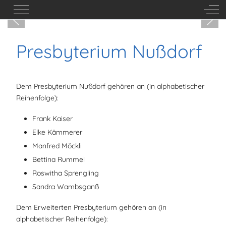
Mobile Menu Toggle
Off-
Presbyterium Nußdorf
Dem Presbyterium Nußdorf gehören an (in alphabetischer
Reihenfolge):
Frank Kaiser
Elke Kämmerer
Manfred Möckli
Bettina Rummel
Roswitha Sprengling
Sandra Wambsganß
Dem Erweiterten Presbyterium gehören an (in
alphabetischer Reihenfolge):