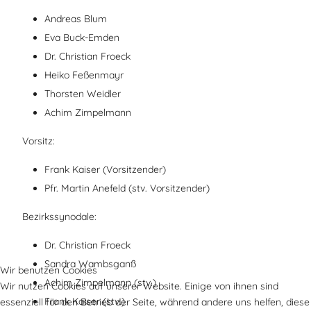
Andreas Blum
Eva Buck-Emden
Dr. Christian Froeck
Heiko Feßenmayr
Thorsten Weidler
Achim Zimpelmann
Vorsitz:
Frank Kaiser (Vorsitzender)
Pfr. Martin Anefeld (stv. Vorsitzender)
Bezirkssynodale:
Dr. Christian Froeck
Sandra Wambsganß
Wir benutzen Cookies
Achim Zimpelmann (stv.)
Wir nutzen Cookies auf unserer Website. Einige von ihnen sind
Frank Kaiser (stv.)
essenziell für den Betrieb der Seite, während andere uns helfen, diese