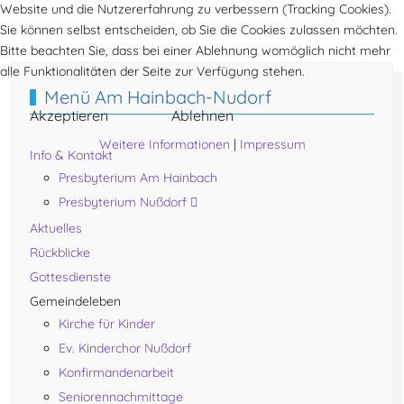
Website und die Nutzererfahrung zu verbessern (Tracking Cookies).
Vorheriger Beitrag: Info & Kontakt
Nächster Beitr
Zurück
Weiter
Sie können selbst entscheiden, ob Sie die Cookies zulassen möchten.
Bitte beachten Sie, dass bei einer Ablehnung womöglich nicht mehr
alle Funktionalitäten der Seite zur Verfügung stehen.
Menü Am Hainbach-Nudorf
Akzeptieren
Ablehnen
Weitere Informationen
|
Impressum
Info & Kontakt
Presbyterium Am Hainbach
Presbyterium Nußdorf
Aktuelles
Rückblicke
Gottesdienste
Gemeindeleben
Kirche für Kinder
Ev. Kinderchor Nußdorf
Konfirmandenarbeit
Seniorennachmittage