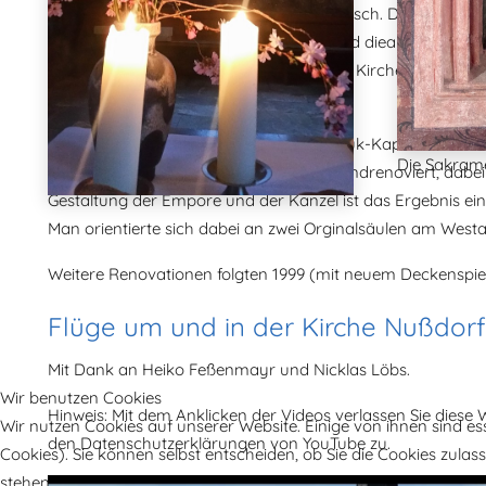
Nußdorf wird in den Folgejahren französisch. Die Kirche wi
als Simultaneum benutzt. Am Schluss sind diea die Protesta
katholische Kirche und die altkatholische Kirche.
Ab 1911
,
nach dem Bau der katholischen Nepomuk-Kapelle am östlich
Die Sakram
Kirchengemeinde genutzt. Sie wurde grundrenoviert, dabei 
Gestaltung der Empore und der Kanzel ist das Ergebnis ei
Man orientierte sich dabei an zwei Orginalsäulen am West
Weitere Renovationen folgten 1999 (mit neuem Deckenspie
Flüge um und in der Kirche Nußdorf
Mit Dank an Heiko Feßenmayr und Nicklas Löbs.
Wir benutzen Cookies
Hinweis: Mit dem Anklicken der Videos verlassen Sie diese
Wir nutzen Cookies auf unserer Website. Einige von ihnen sind es
den Datenschutzerklärungen von YouTube zu.
Cookies). Sie können selbst entscheiden, ob Sie die Cookies zula
stehen.