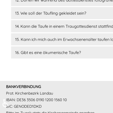
13. Wie soll der Täufling gekleidet sein?
14. Kann die Taufe in einem Traugottesdienst stattfin
15. Kann ich mich auch im Erwachsenenalter taufen 
16. Gibt es eine ökumenische Taufe?
Vorheriger Beitrag: Alle Adressen
Zurück
BANKVERBINDUNG
Prot. Kirchenbezirk Landau
♿
IBAN: DE36 3506 0190 1200 1560 10
BIC: GENODED1DKD
Bitte im Zweck stets die Kirchengemeinde angeben