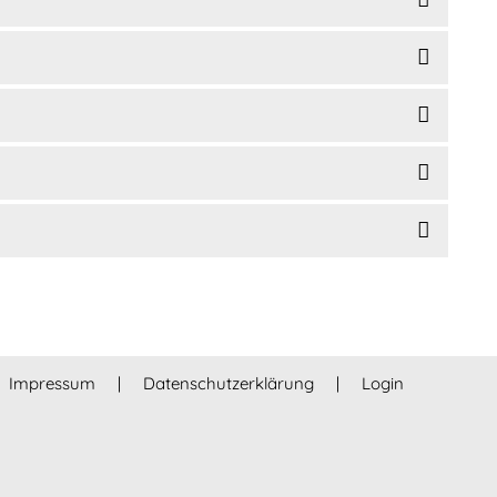
Nächster Beitrag:
Weiter
Impressum
|
Datenschutzerklärung
|
Login