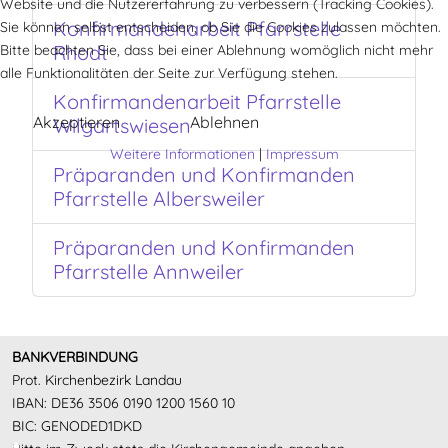
Website und die Nutzererfahrung zu verbessern (Tracking Cookies).
Konfirmandenarbeit Pfarrstelle
Sie können selbst entscheiden, ob Sie die Cookies zulassen möchten.
Rhodt
Bitte beachten Sie, dass bei einer Ablehnung womöglich nicht mehr
alle Funktionalitäten der Seite zur Verfügung stehen.
Konfirmandenarbeit Pfarrstelle
Akzeptieren
Ablehnen
Wilgartswiesen
Weitere Informationen
|
Impressum
Präparanden und Konfirmanden
Pfarrstelle Albersweiler
Präparanden und Konfirmanden
Pfarrstelle Annweiler
BANKVERBINDUNG
Prot. Kirchenbezirk Landau
IBAN: DE36 3506 0190 1200 1560 10
BIC: GENODED1DKD