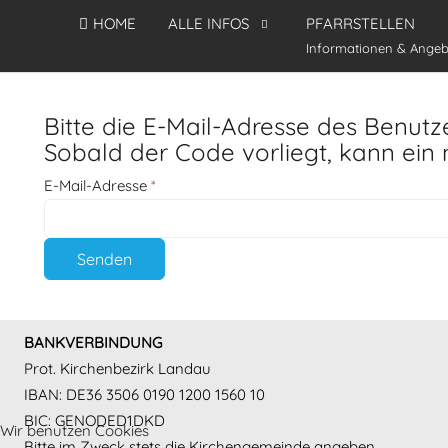
HOME
ALLE INFOS
PFARRSTELLEN
Informationen & Angeb
Bitte die E-Mail-Adresse des Benutz
Sobald der Code vorliegt, kann ein
E-Mail-Adresse
*
Senden
BANKVERBINDUNG
Prot. Kirchenbezirk Landau
IBAN: DE36 3506 0190 1200 1560 10
BIC: GENODED1DKD
Wir benutzen Cookies
Bitte im Zweck stets die Kirchengemeinde angeben