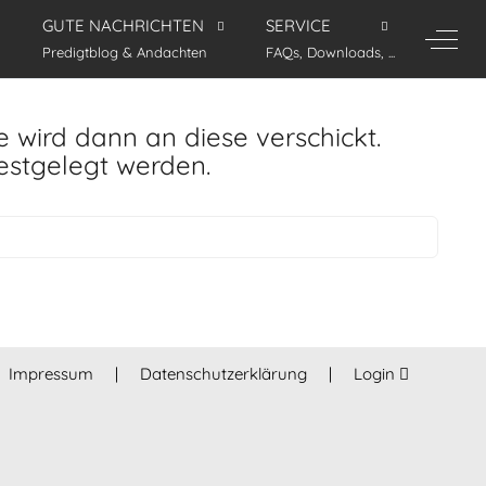
GUTE NACHRICHTEN
SERVICE
Off-C
Predigtblog & Andachten
FAQs, Downloads, ...
 wird dann an diese verschickt.
estgelegt werden.
Impressum
|
Datenschutzerklärung
|
Login