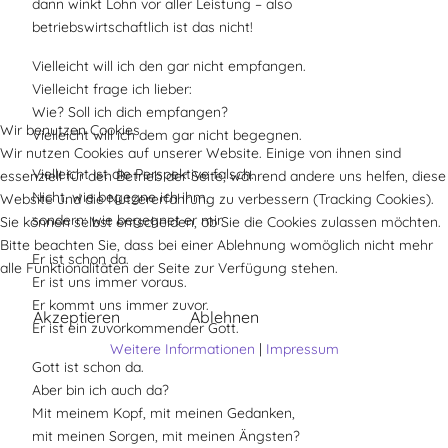
dann winkt Lohn vor aller Leistung – also
betriebswirtschaftlich ist das nicht!
Vielleicht will ich den gar nicht empfangen.
Vielleicht frage ich lieber:
Wie? Soll ich dich empfangen?
Wir benutzen Cookies
Vielleicht will ich dem gar nicht begegnen.
Wir nutzen Cookies auf unserer Website. Einige von ihnen sind
Vielleicht ist die Perspektive falsch.
essenziell für den Betrieb der Seite, während andere uns helfen, diese
Nicht, wie begegne ich ihm,
Website und die Nutzererfahrung zu verbessern (Tracking Cookies).
sondern: wie begegnet er mir.
Sie können selbst entscheiden, ob Sie die Cookies zulassen möchten.
Bitte beachten Sie, dass bei einer Ablehnung womöglich nicht mehr
Er ist schon da.
alle Funktionalitäten der Seite zur Verfügung stehen.
Er ist uns immer voraus.
Er kommt uns immer zuvor.
Akzeptieren
Ablehnen
Er ist ein zuvorkommender Gott.
Weitere Informationen
|
Impressum
Gott ist schon da.
Aber bin ich auch da?
Mit meinem Kopf, mit meinen Gedanken,
mit meinen Sorgen, mit meinen Ängsten?