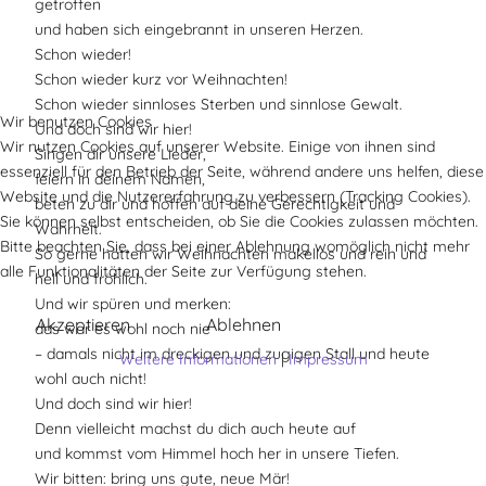
getroffen
und haben sich eingebrannt in unseren Herzen.
Schon wieder!
Schon wieder kurz vor Weihnachten!
Schon wieder sinnloses Sterben und sinnlose Gewalt.
Wir benutzen Cookies
Und doch sind wir hier!
Wir nutzen Cookies auf unserer Website. Einige von ihnen sind
Singen dir unsere Lieder,
essenziell für den Betrieb der Seite, während andere uns helfen, diese
feiern in deinem Namen,
Website und die Nutzererfahrung zu verbessern (Tracking Cookies).
beten zu dir und hoffen auf deine Gerechtigkeit und
Sie können selbst entscheiden, ob Sie die Cookies zulassen möchten.
Wahrheit.
Bitte beachten Sie, dass bei einer Ablehnung womöglich nicht mehr
So gerne hätten wir Weihnachten makellos und rein und
alle Funktionalitäten der Seite zur Verfügung stehen.
hell und fröhlich.
Und wir spüren und merken:
Akzeptieren
Ablehnen
das war es wohl noch nie
– damals nicht im dreckigen und zugigen Stall und heute
Weitere Informationen
|
Impressum
wohl auch nicht!
Und doch sind wir hier!
Denn vielleicht machst du dich auch heute auf
und kommst vom Himmel hoch her in unsere Tiefen.
Wir bitten: bring uns gute, neue Mär!