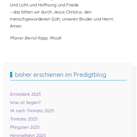
Und Licht und Hoffnung und Friede
– das bitten wir durch Jesus Christus, den
menschgewordenen Gott, unseren Bruder und Herrn.
Amen.
Pfarrer Bernd Rapp, Rhodt
Vorheriger Beitrag: 1. Sonntag nach dem Christfest - "Zwische
Nächster Beitra
Zurück
Weiter
bisher erschienen im Predigtblog
Erntedank 2025
Was ist Segen?
14. nach Trinitatis 2025
Trinitatis 2025
Pfingsten 2025
Himmelfahrt 2025