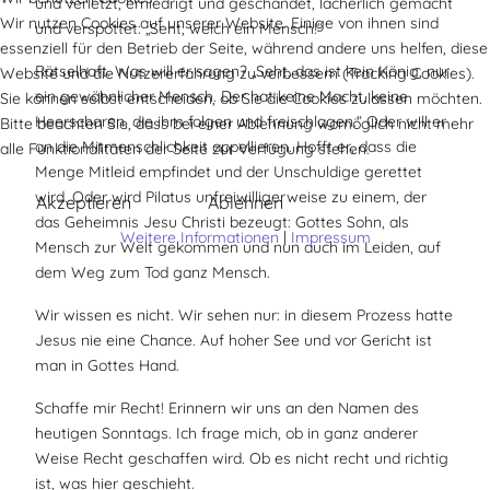
und verletzt, erniedrigt und geschändet, lächerlich gemacht
Wir nutzen Cookies auf unserer Website. Einige von ihnen sind
und verspottet: „Seht, welch ein Mensch!“
essenziell für den Betrieb der Seite, während andere uns helfen, diese
Rätselhaft. Was will er sagen? „Seht, das ist kein König, nur
Website und die Nutzererfahrung zu verbessern (Tracking Cookies).
ein gewöhnlicher Mensch. Der hat keine Macht, keine
Sie können selbst entscheiden, ob Sie die Cookies zulassen möchten.
Heerscharen, die ihm folgen und freischlagen.“ Oder will er
Bitte beachten Sie, dass bei einer Ablehnung womöglich nicht mehr
an die Mitmenschlichkeit appellieren. Hofft er, dass die
alle Funktionalitäten der Seite zur Verfügung stehen.
Menge Mitleid empfindet und der Unschuldige gerettet
wird. Oder wird Pilatus unfreiwilligerweise zu einem, der
Akzeptieren
Ablehnen
das Geheimnis Jesu Christi bezeugt: Gottes Sohn, als
Weitere Informationen
|
Impressum
Mensch zur Welt gekommen und nun auch im Leiden, auf
dem Weg zum Tod ganz Mensch.
Wir wissen es nicht. Wir sehen nur: in diesem Prozess hatte
Jesus nie eine Chance. Auf hoher See und vor Gericht ist
man in Gottes Hand.
Schaffe mir Recht! Erinnern wir uns an den Namen des
heutigen Sonntags. Ich frage mich, ob in ganz anderer
Weise Recht geschaffen wird. Ob es nicht recht und richtig
ist, was hier geschieht.