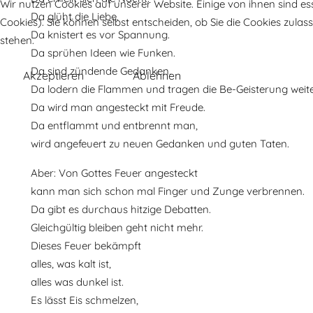
Wir nutzen Cookies auf unserer Website. Einige von ihnen sind es
Da glüht die Liebe.
Cookies). Sie können selbst entscheiden, ob Sie die Cookies zula
Da knistert es vor Spannung.
stehen.
Da sprühen Ideen wie Funken.
Da sind zündende Gedanken.
Akzeptieren
Ablehnen
Da lodern die Flammen und tragen die Be-Geisterung weite
Da wird man angesteckt mit Freude.
Da entflammt und entbrennt man,
wird angefeuert zu neuen Gedanken und guten Taten.
Aber: Von Gottes Feuer angesteckt
kann man sich schon mal Finger und Zunge verbrennen.
Da gibt es durchaus hitzige Debatten.
Gleichgültig bleiben geht nicht mehr.
Dieses Feuer bekämpft
alles, was kalt ist,
alles was dunkel ist.
Es lässt Eis schmelzen,