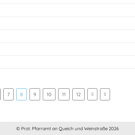
7
8
9
10
11
12
© Prot. Pfarramt an Queich und Weinstraße 2026