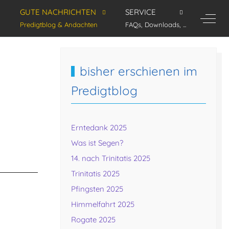
GUTE NACHRICHTEN
SERVICE
Off-C
Predigtblog & Andachten
FAQs, Downloads, ...
bisher erschienen im
Predigtblog
Erntedank 2025
Was ist Segen?
14. nach Trinitatis 2025
Trinitatis 2025
Pfingsten 2025
Himmelfahrt 2025
Rogate 2025