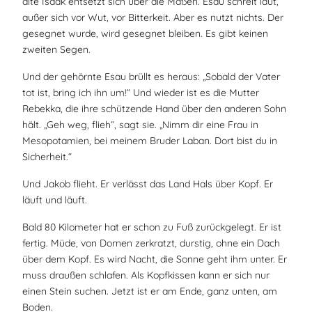
alte Isaak entsetzt sich über die Maßen. Esau schreit laut,
außer sich vor Wut, vor Bitterkeit. Aber es nutzt nichts. Der
gesegnet wurde, wird gesegnet bleiben. Es gibt keinen
zweiten Segen.
Und der gehörnte Esau brüllt es heraus: „Sobald der Vater
tot ist, bring ich ihn um!“ Und wieder ist es die Mutter
Rebekka, die ihre schützende Hand über den anderen Sohn
hält. „Geh weg, flieh“, sagt sie. „Nimm dir eine Frau in
Mesopotamien, bei meinem Bruder Laban. Dort bist du in
Sicherheit.“
Und Jakob flieht. Er verlässt das Land Hals über Kopf. Er
läuft und läuft.
Bald 80 Kilometer hat er schon zu Fuß zurückgelegt. Er ist
fertig. Müde, von Dornen zerkratzt, durstig, ohne ein Dach
über dem Kopf. Es wird Nacht, die Sonne geht ihm unter. Er
muss draußen schlafen. Als Kopfkissen kann er sich nur
einen Stein suchen. Jetzt ist er am Ende, ganz unten, am
Boden.