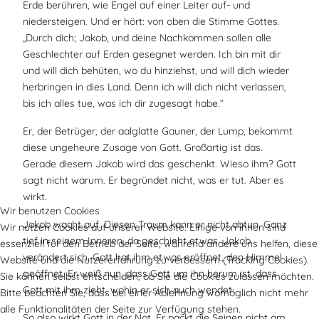
Erde berühren, wie Engel auf einer Leiter auf- und
niedersteigen. Und er hört: von oben die Stimme Gottes.
„Durch dich; Jakob, und deine Nachkommen sollen alle
Geschlechter auf Erden gesegnet werden. Ich bin mit dir
und will dich behüten, wo du hinziehst, und will dich wieder
herbringen in dies Land. Denn ich will dich nicht verlassen,
bis ich alles tue, was ich dir zugesagt habe.“
Er, der Betrüger, der aalglatte Gauner, der Lump, bekommt
diese ungeheure Zusage von Gott. Großartig ist das.
Gerade diesem Jakob wird das geschenkt. Wieso ihm? Gott
sagt nicht warum. Er begründet nicht, was er tut. Aber es
wirkt.
Wir benutzen Cookies
Jakob wacht auf. Diesen Traum kann er nicht abtun. Ganz
Wir nutzen Cookies auf unserer Website. Einige von ihnen sind
tief in seinem Inneren, da geschieht etwas. Jakob
essenziell für den Betrieb der Seite, während andere uns helfen, diese
verändert sich. Gott hat ihm etwas eröffnet, den Himmel
Website und die Nutzererfahrung zu verbessern (Tracking Cookies).
geöffnet. Er weiß nun, dass Gott um ihn herum ist, dass
Sie können selbst entscheiden, ob Sie die Cookies zulassen möchten.
Gott mit ihm zieht, wohin er sich auch wendet.
Bitte beachten Sie, dass bei einer Ablehnung womöglich nicht mehr
alle Funktionalitäten der Seite zur Verfügung stehen.
So also wirkt Gott in der Not. Er packt die Seinen nicht am