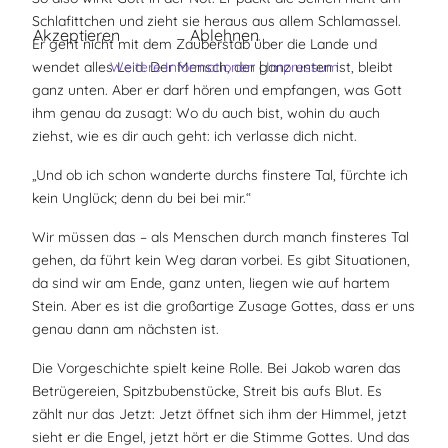
Schlafittchen und zieht sie heraus aus allem Schlamassel.
Akzeptieren
Ablehnen
Er geht nicht mit dem Zauberstab über die Lande und
wendet alles Leid. Der Mensch, der ganz unten ist, bleibt
Weitere Informationen
|
Impressum
ganz unten. Aber er darf hören und empfangen, was Gott
ihm genau da zusagt: Wo du auch bist, wohin du auch
ziehst, wie es dir auch geht: ich verlasse dich nicht.
„Und ob ich schon wanderte durchs finstere Tal, fürchte ich
kein Unglück; denn du bei bei mir.“
Wir müssen das – als Menschen durch manch finsteres Tal
gehen, da führt kein Weg daran vorbei. Es gibt Situationen,
da sind wir am Ende, ganz unten, liegen wie auf hartem
Stein. Aber es ist die großartige Zusage Gottes, dass er uns
genau dann am nächsten ist.
Die Vorgeschichte spielt keine Rolle. Bei Jakob waren das
Betrügereien, Spitzbubenstücke, Streit bis aufs Blut. Es
zählt nur das Jetzt: Jetzt öffnet sich ihm der Himmel, jetzt
sieht er die Engel, jetzt hört er die Stimme Gottes. Und das